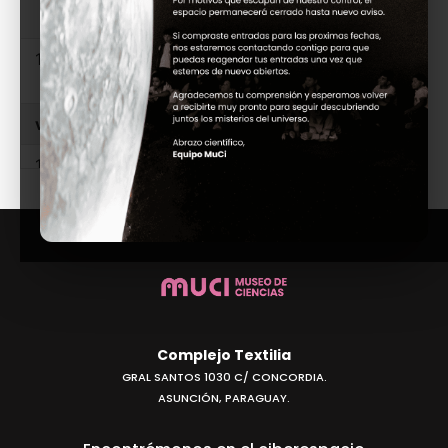
Bioestanque (20)
19:00
BioEstanque (18:00) - Entrada
Bioestanque (20)
viernes
14 de agosto de 2026
17:00
BioEstanque (16:00) - Entrada
Bioestanque (20)
18:00
BioEstanque (17:00) - Entrada
Bioestanque (20)
19:00
BioEstanque (18:00) - Entrada
Bioestanque (20)
Complejo Textilia
sábado
15 de agosto de 2026
GRAL SANTOS 1030 C/ CONCORDIA.
ASUNCIÓN, PARAGUAY.
17:40
Observacion de aves (17:30) -
Sábado porã: Observación de aves