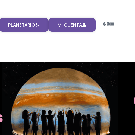
₲
0
PLANETARIO
MI CUENTA