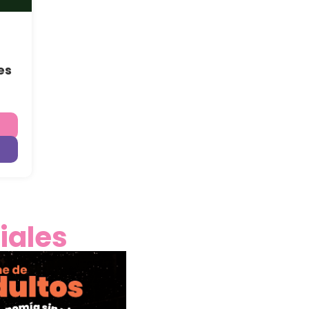
es
iales