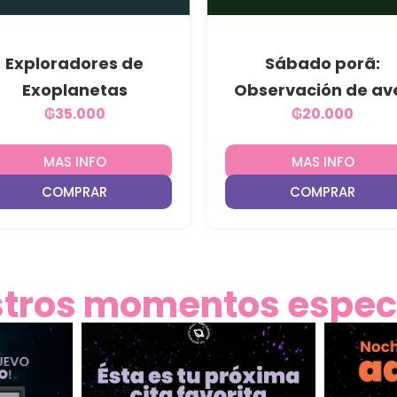
Exploradores de
Sábado porã:
Exoplanetas
Observación de av
₲
35.000
₲
20.000
MAS INFO
MAS INFO
COMPRAR
COMPRAR
tros momentos espec