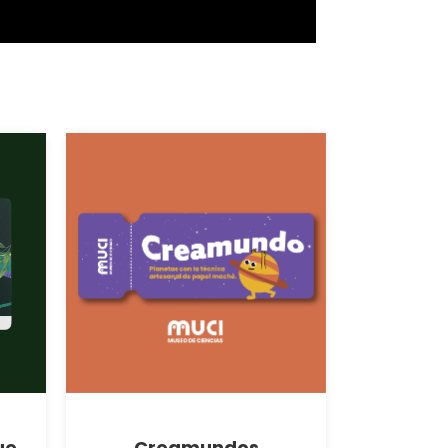
ue
Creamundos