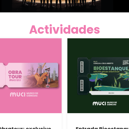
Actividades
Obratour: exclusivo
Entrada Bioestanq